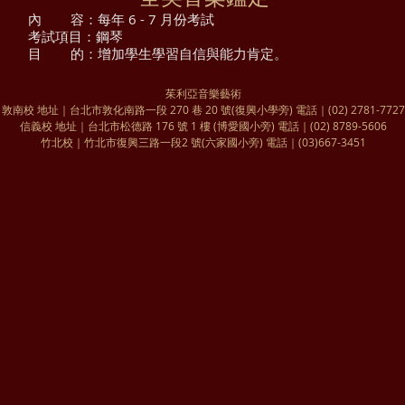
內
容
：
每年 6 - 7 月份考試
考試項目
：
鋼琴
目
的
：
增加學生學習自信與能力肯定。
茱利亞音樂藝術
敦南校 地址｜台北市敦化南路一段 270 巷 20 號(復興小學旁) 電話｜(02) 2781-7727
信義校 地址｜台北市松德路 176 號 1 樓 (博愛國小旁) 電話｜(02) 8789-5606
​竹北校｜竹北市復興三路一段2 號(六家國小旁) 電話｜(03)667-3451