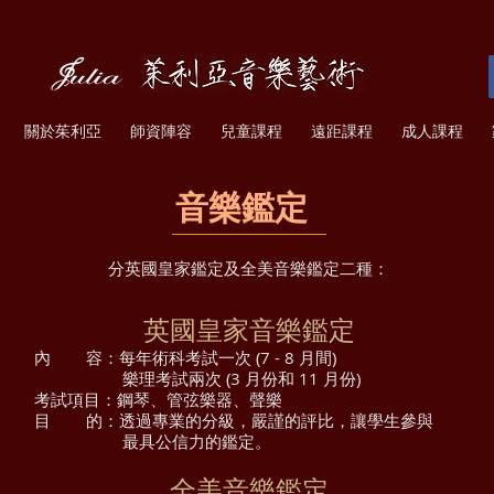
關於茱利亞
師資陣容
兒童課程
遠距課程
成人課程
音樂鑑定
分英國皇家鑑定及全美音樂鑑定二種：
英國皇家音樂鑑定
內 容
：
每年術科考試一次 (7 - 8 月間)
樂理考試兩次 (3 月份和 11 月份)
考試項目
：
鋼琴、管弦樂器、聲樂
目
的
：
透過專業的分級，嚴謹的評比，讓學生參與
最具公信力的鑑定。
全美音樂鑑定